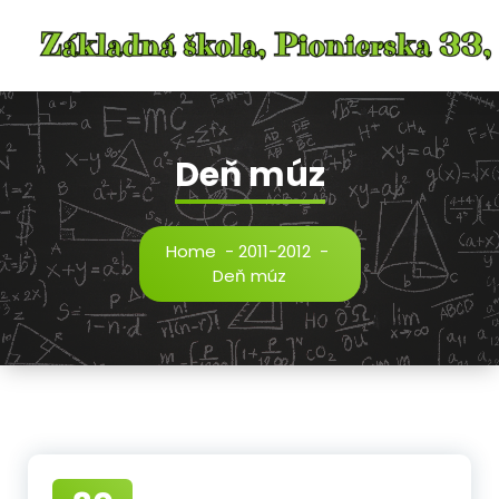
Skip
to
content
Deň múz
Home
-
2011-2012
-
Deň múz