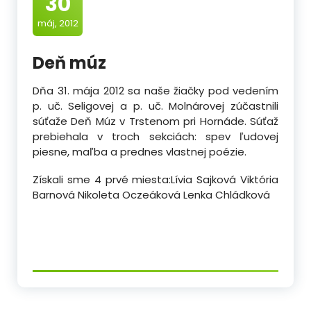
30
máj, 2012
Deň múz
Dňa 31. mája 2012 sa naše žiačky pod vedením
p. uč. Seligovej a p. uč. Molnárovej zúčastnili
súťaže Deň Múz v Trstenom pri Hornáde. Súťaž
prebiehala v troch sekciách: spev ľudovej
piesne, maľba a prednes vlastnej poézie.
Získali sme 4 prvé miesta:Lívia Sajková Viktória
Barnová Nikoleta Oczeáková Lenka Chládková