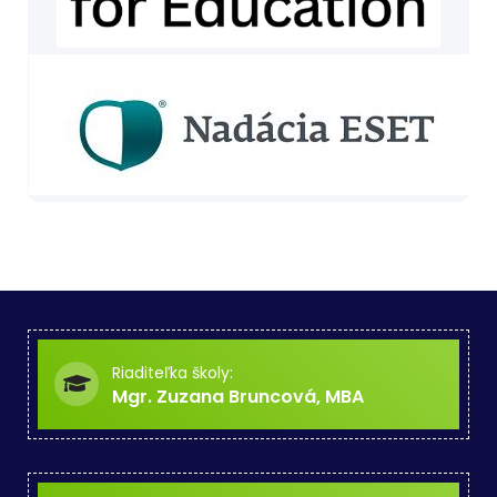
Riaditeľka školy:
Mgr. Zuzana Bruncová, MBA