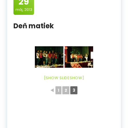
29
máj, 2013
Deň matiek
[SHOW SLIDESHOW]
◄
1
2
3