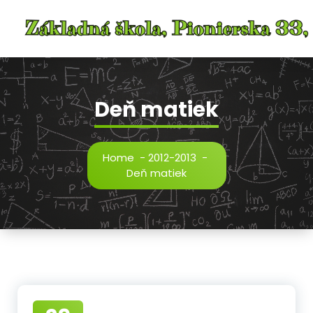
Skip
to
content
Deň matiek
Home
-
2012-2013
-
Deň matiek