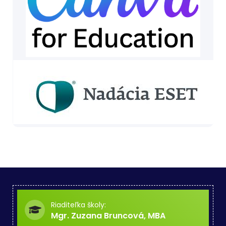
Riaditeľka školy:
Mgr. Zuzana Bruncová, MBA