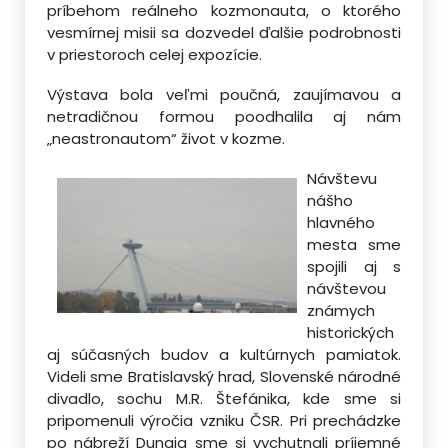
príbehom reálneho kozmonauta, o ktorého
vesmírnej misii sa dozvedel ďalšie podrobnosti
v priestoroch celej expozície.
Výstava bola veľmi poučná, zaujímavou a
netradičnou formou poodhalila aj nám
„neastronautom“ život v kozme.
Návštevu
nášho
hlavného
mesta sme
spojili aj s
návštevou
známych
historických
aj súčasných budov a kultúrnych pamiatok.
Videli sme Bratislavský hrad, Slovenské národné
divadlo, sochu M.R. Štefánika, kde sme si
pripomenuli výročia vzniku ČSR. Pri prechádzke
po nábreží Dunaja sme si vychutnali príjemné