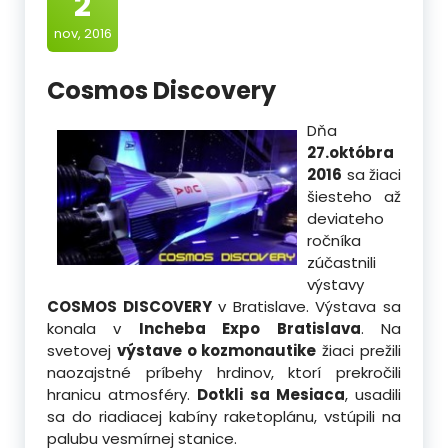
2
nov, 2016
Cosmos Discovery
Dňa
27.októbra
2016
sa žiaci
šiesteho až
deviateho
ročníka
zúčastnili
výstavy
COSMOS DISCOVERY
v Bratislave. Výstava sa
konala v
Incheba Expo Bratislava
. Na
svetovej
výstave o kozmonautike
žiaci prežili
naozajstné príbehy hrdinov, ktorí prekročili
hranicu atmosféry.
Dotkli sa Mesiaca
, usadili
sa do riadiacej kabíny raketoplánu, vstúpili na
palubu vesmírnej stanice.