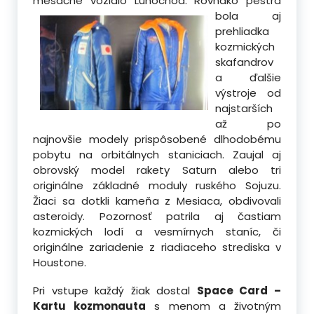
mesačné vozidlo Lunochod.
Rovnako pestrá
bola aj
prehliadka
kozmických
skafandrov
a ďalšie
výstroje od
najstarších
až po
najnovšie modely prispôsobené dlhodobému
pobytu na orbitálnych staniciach. Zaujal aj
obrovský model rakety Saturn alebo tri
originálne základné moduly ruského Sojuzu.
Žiaci sa dotkli kameňa z Mesiaca, obdivovali
asteroidy. Pozornosť patrila aj častiam
kozmických lodí a vesmírnych staníc, či
originálne zariadenie z riadiaceho strediska v
Houstone.
Pri vstupe každý žiak dostal
Space Card –
Kartu kozmonauta
s menom a životným