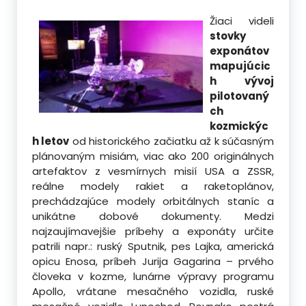
Žiaci videli
stovky
exponátov
mapujúcic
h vývoj
pilotovaný
ch
kozmickýc
h letov
od historického začiatku až k súčasným
plánovaným misiám, viac ako 200 originálnych
artefaktov z vesmírnych misií USA a ZSSR,
reálne modely rakiet a raketoplánov,
prechádzajúce modely orbitálnych staníc a
unikátne dobové dokumenty. Medzi
najzaujímavejšie príbehy a exponáty určite
patrili napr.: ruský Sputnik, pes Lajka, americká
opicu Enosa, príbeh Jurija Gagarina – prvého
človeka v kozme, lunárne výpravy programu
Apollo, vrátane mesačného vozidla, ruské