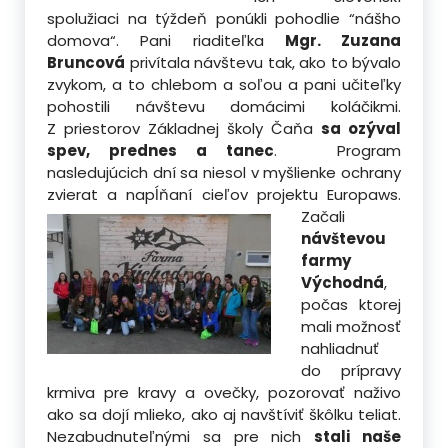
spolužiaci na týždeň ponúkli pohodlie “nášho
domova“. Pani riaditeľka
Mgr. Zuzana
Bruncová
privítala návštevu tak, ako to bývalo
zvykom, a to chlebom a soľou a pani učiteľky
pohostili návštevu domácimi koláčikmi.
Z priestorov Základnej školy Čaňa
sa ozýval
spev, prednes a tanec
.
Program
nasledujúcich dní sa niesol v myšlienke ochrany
zvierat a napĺňaní cieľov projektu Europaws.
Začali
návštevou
farmy
Východná
,
počas ktorej
mali možnosť
nahliadnuť
do prípravy
krmiva pre kravy a ovečky, pozorovať naživo
ako sa dojí mlieko, ako aj navštíviť škôlku teliat.
Nezabudnuteľnými sa pre nich
stali naše