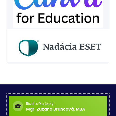
Riaditeľka školy:
Mgr. Zuzana Bruncová, MBA