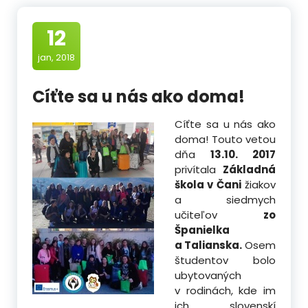
12
jan, 2018
Cíťte sa u nás ako doma!
Cíťte sa u nás ako
doma! Touto vetou
dňa
13.10. 2017
privítala
Základná
škola v Čani
žiakov
a siedmych
učiteľov
zo
Španielka
a Talianska.
Osem
študentov bolo
ubytovaných
v rodinách, kde im
ich slovenskí