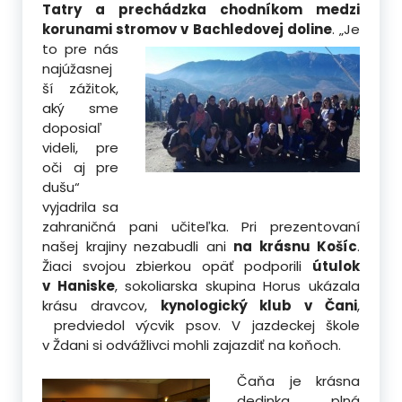
Tatry a prechádzka chodníkom medzi
korunami stromov v Bachledovej doline
.
„Je
to pre nás
najúžasnej
ší zážitok,
aký sme
doposiaľ
videli, pre
oči aj pre
dušu“
vyjadrila sa
zahraničná pani učiteľka. Pri prezentovaní
našej krajiny nezabudli ani
na krásnu Košíc
.
Žiaci svojou zbierkou opäť podporili
útulok
v Haniske
, sokoliarska skupina Horus ukázala
krásu dravcov,
kynologický klub v Čani
,
predviedol výcvik psov. V jazdeckej škole
v Ždani si odvážlivci mohli zajazdiť na koňoch.
Čaňa je krásna
dedinka, plná