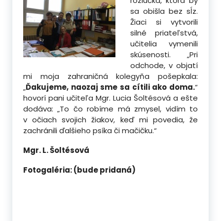
rozlúčka, ktorá by
sa obišla bez sĺz.
Žiaci si vytvorili
silné priateľstvá,
učitelia vymenili
skúsenosti. „Pri
odchode, v objatí
mi moja zahraničná kolegyňa pošepkala:
„
Ďakujeme, naozaj sme sa cítili ako doma.
“
hovorí pani učiteľa Mgr. Lucia Šoltésová a ešte
dodáva: „To čo robíme má zmysel, vidím to
v očiach svojich žiakov, keď mi povedia, že
zachránili ďalšieho psíka či mačičku.“
Mgr. L. Šoltésová
Fotogaléria: (bude pridaná)