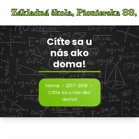
Skip
to
content
Cíťte sa u
nás ako
doma!
Home
-
2017-2018
-
Cíťte sa u nás ako
doma!