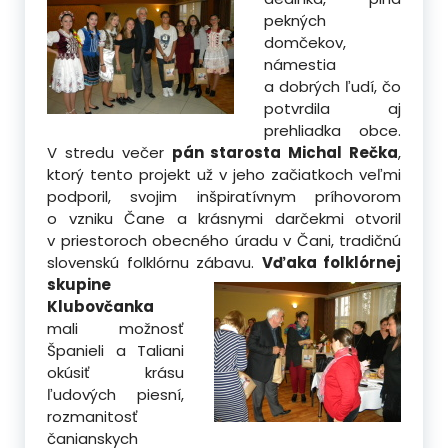
pekných
domčekov,
námestia
a dobrých ľudí, čo
potvrdila aj
prehliadka obce.
V stredu večer
pán starosta Michal Rečka
,
ktorý tento projekt už v jeho začiatkoch veľmi
podporil, svojim inšpiratívnym príhovorom
o vzniku Čane a krásnymi darčekmi otvoril
v priestoroch obecného úradu v Čani, tradičnú
slovenskú folklórnu zábavu.
Vďaka folklórnej
skupine
Klubovčanka
mali možnosť
Španieli a Taliani
okúsiť krásu
ľudových piesní,
rozmanitosť
čanianskych