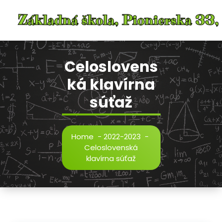
Skip
to
content
Celoslovens
ká klavírna
súťaž
Home
-
2022-2023
-
Celoslovenská
klavírna súťaž