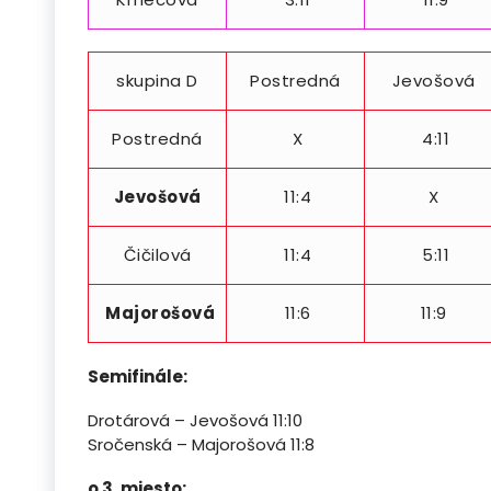
skupina D
Postredná
Jevošová
Postredná
X
4:11
Jevošová
11:4
X
Čičilová
11:4
5:11
Majorošová
11:6
11:9
Semifinále:
Drotárová – Jevošová 11:10
Sročenská – Majorošová 11:8
o 3. miesto: