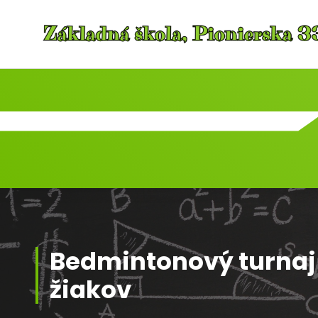
Skip
to
content
Bedmintonový turnaj
žiakov