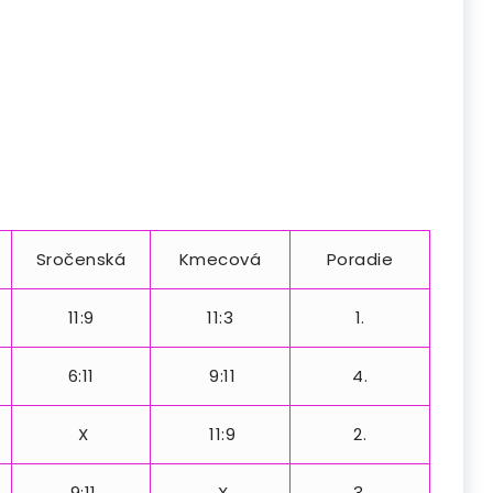
Sročenská
Kmecová
Poradie
11:9
11:3
1.
6:11
9:11
4.
X
11:9
2.
9:11
X
3.