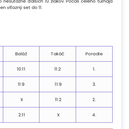
alo nesúťažne ďalších 10 žiakov. Počas celého turnaja
en víťazný set do 11.
Baláž
Takáč
Poradie
10:11
11:2
1.
11:9
11:9
3.
X
11:2
2.
2:11
X
4.