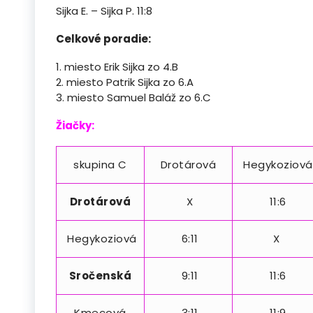
Sijka E. – Sijka P. 11:8
Celkové poradie:
1. miesto Erik Sijka zo 4.B
2. miesto Patrik Sijka zo 6.A
3. miesto Samuel Baláž zo 6.C
Žiačky:
skupina C
Drotárová
Hegykoziová
Drotárová
X
11:6
Hegykoziová
6:11
X
Sročenská
9:11
11:6
Kmecová
3:11
11:9