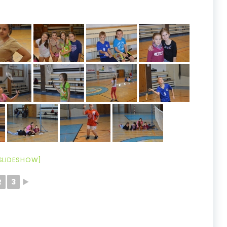
SLIDESHOW]
2
3
►