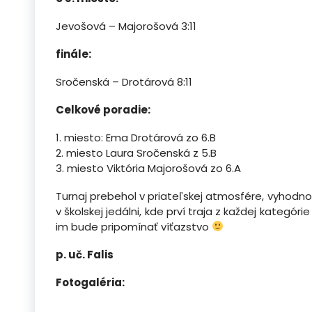
Jevošová – Majorošová 3:11
finále:
Sročenská – Drotárová 8:11
Celkové poradie:
1. miesto: Ema Drotárová zo 6.B
2. miesto Laura Sročenská z 5.B
3. miesto Viktória Majorošová zo 6.A
Turnaj prebehol v priateľskej atmosfére, vyhodno
v školskej jedálni, kde prví traja z každej kategór
im bude pripomínať víťazstvo
p. uč. Falis
Fotogaléria: