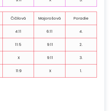
Čičilová
Majorošová
Poradie
4:11
6:11
4.
11:5
9:11
2.
X
9:11
3.
11:9
X
1.