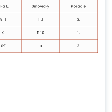
jka E.
Sinovický
Poradie
9:11
11:1
2.
X
11:10
1.
10:11
X
3.