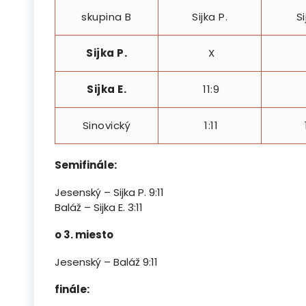
skupina B
Sijka P.
Si
Sijka P.
X
Sijka E.
11:9
Sinovický
1:11
Semifinále:
Jesenský – Sijka P. 9:11
Baláž – Sijka E. 3:11
o 3. miesto
Jesenský – Baláž 9:11
finále: