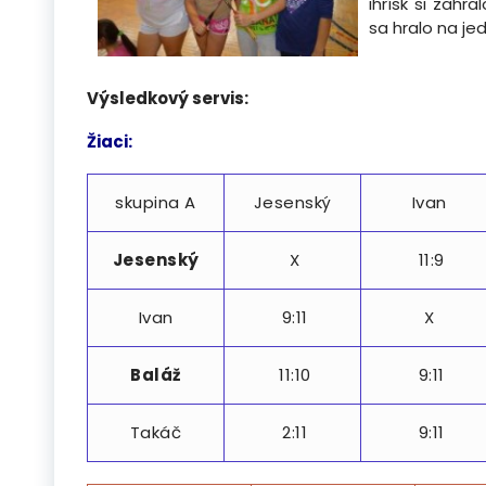
ihrísk si zahr
sa hralo na jed
Výsledkový servis:
Žiaci:
skupina A
Jesenský
Ivan
Jesenský
X
11:9
Ivan
9:11
X
Baláž
11:10
9:11
Takáč
2:11
9:11