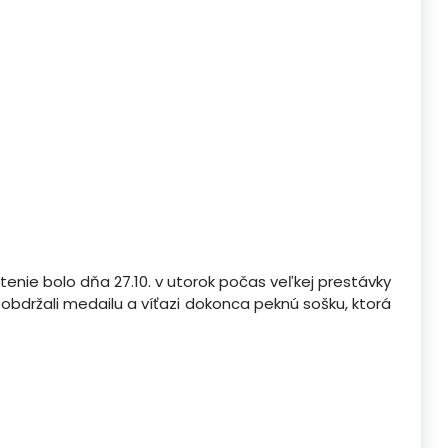
tenie bolo dňa 27.10. v utorok počas veľkej prestávky
ie obdržali medailu a víťazi dokonca peknú sošku, ktorá