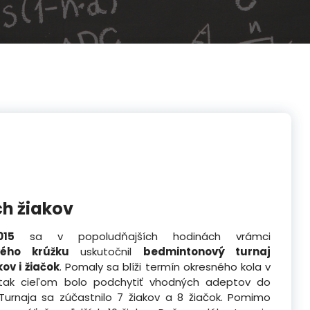
h žiakov
015
sa v popoludňajších hodinách vrámci
vého krúžku
uskutočnil
bedmintonový turnaj
ov i žiačok
. Pomaly sa blíži termín okresného kola v
tak cieľom bolo podchytiť vhodných adeptov do
Turnaja sa zúčastnilo 7 žiakov a 8 žiačok. Pomimo