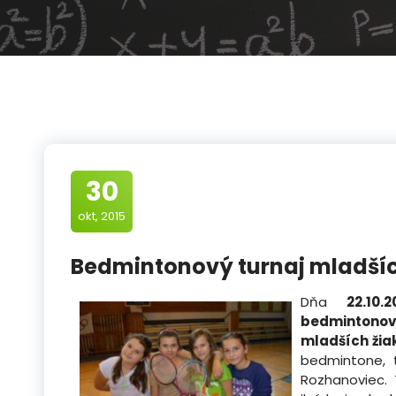
30
okt, 2015
Bedmintonový turnaj mladšíc
Dňa
22.10.2
bedmintono
mladších žiak
bedmintone, 
Rozhanoviec.