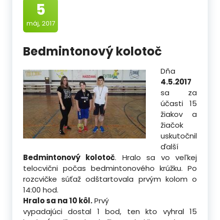
5
máj, 2017
Bedmintonový kolotoč
Dňa
4.5.2017
sa za
účasti 15
žiakov a
žiačok
uskutočnil
ďalší
Bedmintonový kolotoč
. Hralo sa vo veľkej
telocvični počas bedmintonového krúžku. Po
rozcvičke súťaž odštartovala prvým kolom o
14:00 hod.
Hralo sa na 10 kôl.
Prvý
vypadajúci dostal 1 bod, ten kto vyhral 15