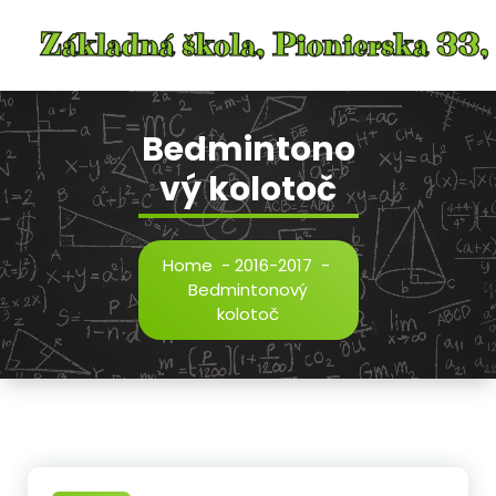
Skip
to
content
Bedmintono
vý kolotoč
Home
-
2016-2017
-
Bedmintonový
kolotoč