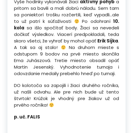
Vyše hodinky vykonávali žiaci
aktívny pohyb
a
pritom sa bavili a mali dobrú náladu. Sem tam
sa poniektorí trošku rozčertili, keď vypadli…ale
to už patrí k súťaživosti
Po odohraní
10.
kola
sa išlo spočítať body. Žiaci sa nevedeli
dočkať výsledkov. Viacerí predpokladali, teda
skoro všetci, že vyhrať by mohol opäť
Erik Sijka
.
A tak sa aj stalo!
Na druhom mieste s
odstupom 9 bodov na prvé miesto skončila
Ema Juhászová. Tretie miesto obsadil opäť
Martin Jesenský. Vyhodnotenie turnaja i
odovzdanie medaily prebehlo hneď po turnaji.
DO kolotoča sa zapojili i žiaci druhého ročníka,
už našli odvahu. Ale pre nich bude už tento
štvrtok! Krúžok je vhodný pre žiakov už od
prvého ročníka!
p. uč. FALIS