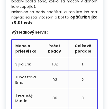
bodov(podľa toho, koľko sa hráčov v danom
kole zapojilo).
Nakoniec sa body spočítali a ten kto ich mal
najviac sa stal víťazom a bol to
opäť Erik Sijka
z 5.B triedy
!
Výsledkový servis:
Meno a
Počet
Celkové
priezvisko
bodov
poradie
Sijka Erik
102
1.
Juhászová
93
2.
Ema
Jesenský
86
3.
Martin