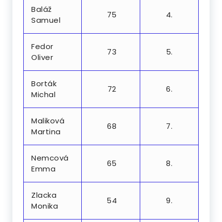
Baláž
75
4.
Samuel
Fedor
73
5.
Oliver
Borták
72
6.
Michal
Maliková
68
7.
Martina
Nemcová
65
8.
Emma
Zlacka
54
9.
Monika