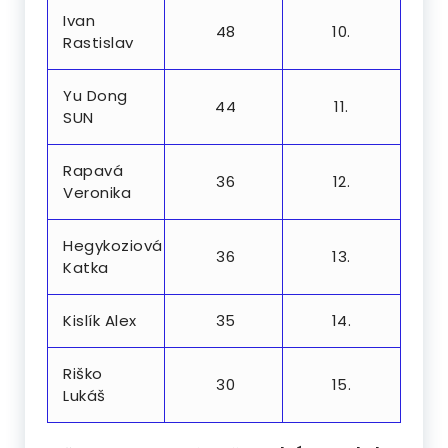
Ivan
48
10.
Rastislav
Yu Dong
44
11.
SUN
Rapavá
36
12.
Veronika
Hegykoziová
36
13.
Katka
Kislík Alex
35
14.
Riško
30
15.
Lukáš