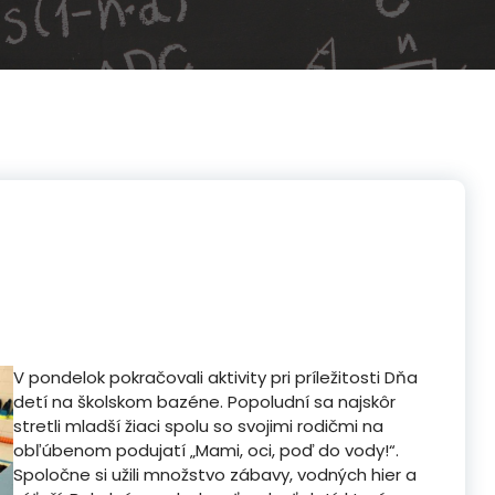
V pondelok pokračovali aktivity pri príležitosti Dňa
detí na školskom bazéne. Popoludní sa najskôr
stretli mladší žiaci spolu so svojimi rodičmi na
obľúbenom podujatí „Mami, oci, poď do vody!“.
Spoločne si užili množstvo zábavy, vodných hier a