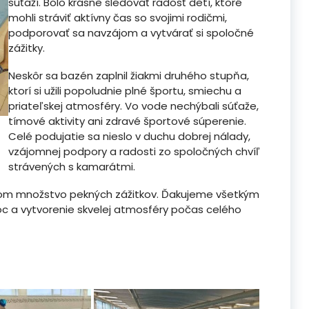
súťaží. Bolo krásne sledovať radosť detí, ktoré
mohli stráviť aktívny čas so svojimi rodičmi,
podporovať sa navzájom a vytvárať si spoločné
zážitky.
Neskôr sa bazén zaplnil žiakmi druhého stupňa,
ktorí si užili popoludnie plné športu, smiechu a
priateľskej atmosféry. Vo vode nechýbali súťaže,
tímové aktivity ani zdravé športové súperenie.
Celé podujatie sa nieslo v duchu dobrej nálady,
vzájomnej podpory a radosti zo spoločných chvíľ
strávených s kamarátmi.
i deťom množstvo pekných zážitkov. Ďakujeme všetkým
c a vytvorenie skvelej atmosféry počas celého