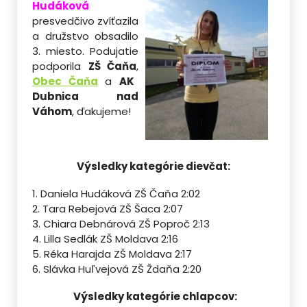
Hudáková
presvedčivo zvíťazila
a družstvo obsadilo
3. miesto. Podujatie
podporila
ZŠ Čaňa
,
Obec Čaňa
a
AK
Dubnica nad
Váhom
, ďakujeme!
Výsledky kategórie dievčat:
1. Daniela Hudáková ZŠ Čaňa 2:02
2. Tara Rebejová ZŠ Šaca 2:07
3. Chiara Debnárová ZŠ Poproč 2:13
4. Lilla Sedlák ZŠ Moldava 2:16
5. Réka Harajda ZŠ Moldava 2:17
6. Slávka Huľvejová ZŠ Ždaňa 2:20
Výsledky kategórie chlapcov: