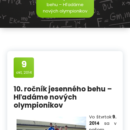
behu – Hľadáme
nových olympionikov
9
okt, 2014
10. ročník jesenného behu –
Hľadáme nových
olympionikov
Vo štvrtok
9.
2014
sa v
našom