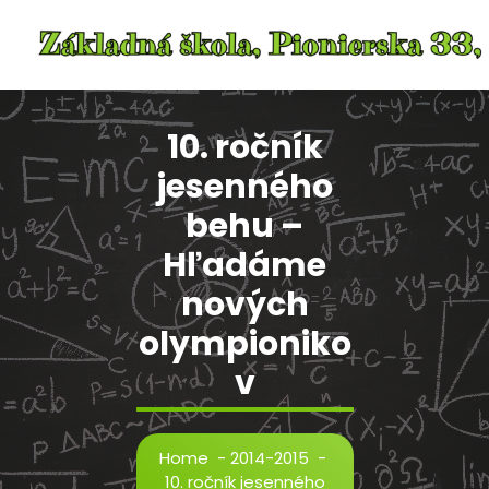
Skip
to
content
10. ročník
jesenného
behu –
Hľadáme
nových
olympioniko
v
Home
-
2014-2015
-
10. ročník jesenného