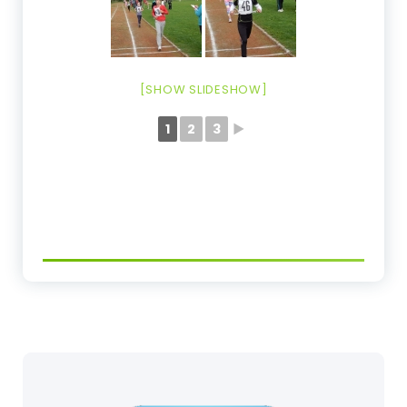
[SHOW SLIDESHOW]
1
2
3
►