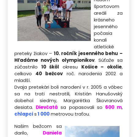
športovom
areáli za
krásneho
jesenného
počasia
konali
atletické
preteky žiakov –
10. ročník jesenného behu –
Hľadáme nových olympionikov
. Súťaže sa
zúčastnilo
10 škôl
okresu
Košice – okolie
,
celkovo
40 bežcov
roč. narodenia 2002 a
mladší.
Dvaja pretekári boli narodení v r. 2005 a vôbec
sa na trati nestratili, Kristián Hanušovský
dobehol siedmy, Margarétka Škovranová
desiata.
Dievčatá
sa popasovali so
600 m
,
chlapci
s
1 000
metrovou traťou.
Našim bežcom sa
darilo,
Daniela