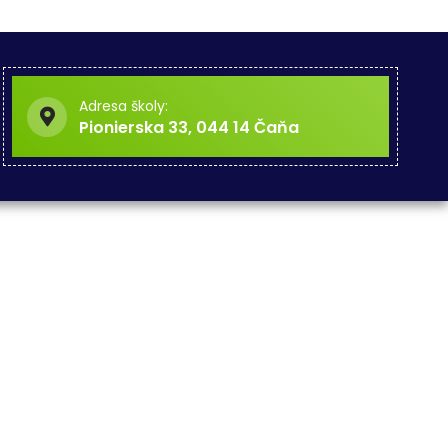
Adresa školy:
Pionierska 33, 044 14 Čaňa