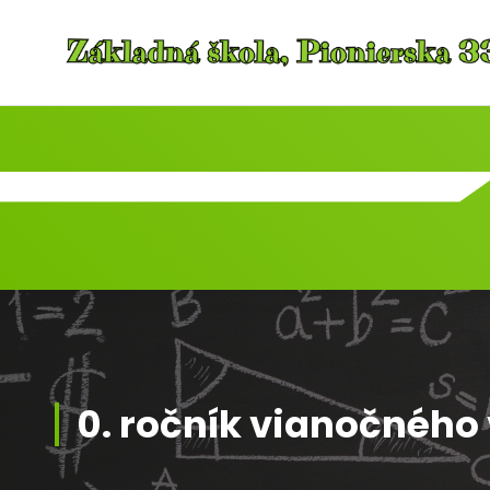
Skip
to
content
0. ročník vianočného