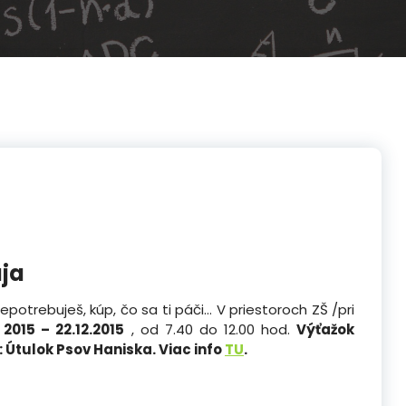
aja
epotrebuješ, kúp, čo sa ti páči… V priestoroch ZŠ /pri
. 2015 – 22.12.2015
, od 7.40 do 12.00 hod.
Výťažok
:
Útulok Psov Haniska. Viac info
TU
.