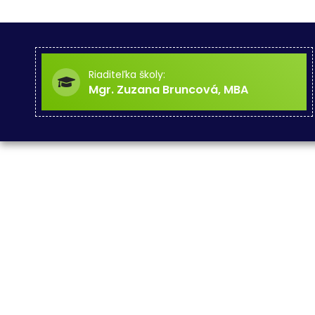
Riaditeľka školy:
Mgr. Zuzana Bruncová, MBA