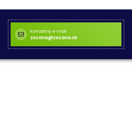
Kontaktný e-mail:
zscana@zscana.sk