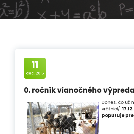
11
dec, 2015
0. ročník vianočného výpred
Dones, čo už n
vrátnici/
17.12
poputuje pre