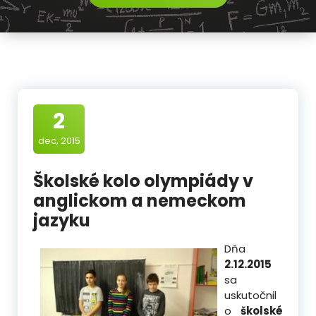
2
dec, 2015
Školské kolo olympiády v
anglickom a nemeckom
jazyku
Dňa
2.12.2015
sa
uskutočnil
o
školské