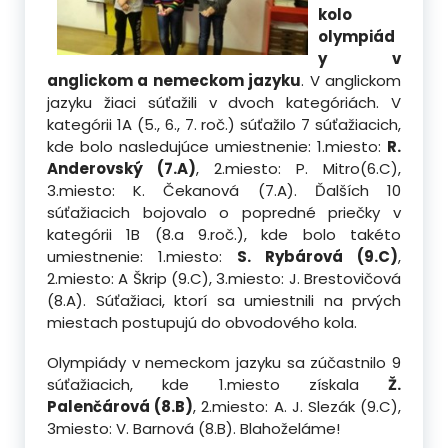
kolo
olympiád
y v
anglickom a nemeckom jazyku
. V anglickom
jazyku žiaci súťažili v dvoch kategóriách. V
kategórii 1A (5., 6., 7. roč.) súťažilo 7 súťažiacich,
kde bolo nasledujúce umiestnenie:
1.miesto:
R.
Anderovský (7.A)
, 2.miesto: P. Mitro(6.C),
3.miesto: K. Čekanová (7.A). Ďalších 10
súťažiacich bojovalo o popredné priečky v
kategórii 1B (8.a 9.roč.), kde bolo takéto
umiestnenie: 1.miesto:
S. Rybárová (9.C)
,
2.miesto: A Škrip (9.C), 3.miesto: J. Brestovičová
(8.A). Súťažiaci, ktorí sa umiestnili na prvých
miestach postupujú do obvodového kola.
Olympiády v nemeckom jazyku sa zúčastnilo 9
súťažiacich, kde 1.miesto získala
Ž.
Palenčárová (8.B)
, 2.miesto: A. J. Slezák (9.C),
3miesto: V. Barnová (8.B). Blahoželáme!